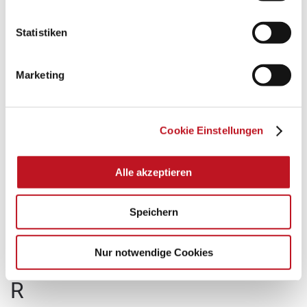
N
Statistiken
Newsletter abonnieren – SDH
Nutzungsbedingungen beim Handwerker | SDH
Marketing
O
Cookie Einstellungen
Opel Prämienaktion 4 Gewinnt | SDH
Alle akzeptieren
P
Speichern
Passwort vergessen? – SDH Handwerker
Peugeot Löwen Deal | SDH-Prämienaktion
Nur notwendige Cookies
Prämienauswahl - 4 Gewinnt Aktion | SDH
R