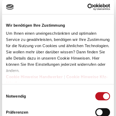
Karriere bei der SDH | Werde Teil unseres Teams
Kaufvertrag Auto gewerblich: Das gilt es zu beachten |
SDH
Wir benötigen Ihre Zustimmung
Kontakt zur Abrufscheinbestellung | SDH
Um Ihnen einen uneingeschränkten und optimalen
L
Service zu gewährleisten, benötigen wir Ihre Zustimmung
für die Nutzung von Cookies und ähnlichen Technologien.
Sie wollen mehr über darüber wissen? Dann finden Sie
Ladung richtig sichern | SDH-Magazin
alle Details dazu in unseren Cookie Hinweisen. Hier
können Sie Ihre Einstellungen jederzeit widerrufen oder
M
ändern.
Cookie Hinweise Handwerker
|
Cookie Hinweise Kfz-
Machen Sie Ihren Firmenwagen winterfest! | SDH
Händler
MAN Abrufschein - Rabatte auf Transporter für
Einwilligungsauswahl
Handwerker
Notwendig
Mazda - Mehr drin fürs Handwerk | Zubehöraktion
Mitsubishi Prämienaktion – Stil-sicher
Präferenzen