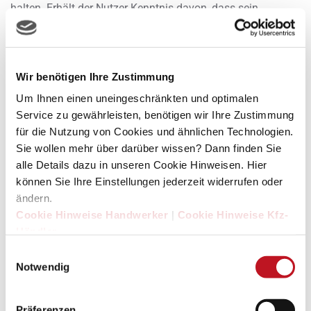
halten. Erhält der Nutzer Kenntnis davon, dass sein
persönlicher Benutzername und/oder das Passwort
unbefugten Dritten bekannt geworden ist, hat er dies der
SDH unverzüglich mitzuteilen, damit die alten
Wir benötigen Ihre Zustimmung
Zugangsdaten gesperrt und neue Zugangsdaten vergeben
werden können. Die Nutzungsberechtigung ist persönlich
Um Ihnen einen uneingeschränkten und optimalen
Service zu gewährleisten, benötigen wir Ihre Zustimmung
und darf nicht auf Dritte übertragen werden.
für die Nutzung von Cookies und ähnlichen Technologien.
Sie wollen mehr über darüber wissen? Dann finden Sie
(5)
Der Nutzer ist verpflichtet, der SDH unverzüglich
alle Details dazu in unseren Cookie Hinweisen. Hier
mitzuteilen, wenn die Voraussetzungen für die
können Sie Ihre Einstellungen jederzeit widerrufen oder
Registrierung gemäß
§ 3
entfallen, also insbesondere
ändern.
Handwerksbetriebe aus der Handwerksrolle oder aus dem
Cookie Hinweise Handwerker
|
Cookie Hinweise Kfz-
Verzeichnis handwerksähnlicher Gewerbe gelöscht werden.
Händler
In diesen Fällen ist die SDH berechtigt, den Zugang zu dem
Einwilligungsauswahl
geschlossenen Nutzerbereich mit Wirkung des Wegfalls der
Notwendig
Nutzungsvoraussetzungen zu sperren.
Präferenzen