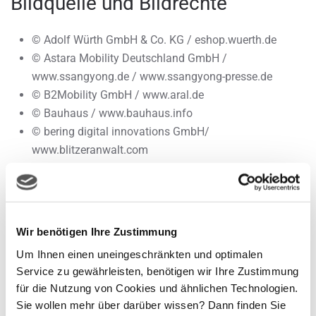
Bildquelle und Bildrechte
© Adolf Würth GmbH & Co. KG / eshop.wuerth.de
© Astara Mobility Deutschland GmbH /
www.ssangyong.de / www.ssangyong-presse.de
© B2Mobility GmbH / www.aral.de
© Bauhaus / www.bauhaus.info
© bering digital innovations GmbH/
www.blitzeranwalt.com
© Bott GmbH & Co. KG/ www.bott.de
© CHECK AND WORK GmbH /www.checkandwork.de
© Citroën Deutschland GmbH / www.citroen.de /
www.dsautomobiles.de / www.media.stellantis.com
Wir benötigen Ihre Zustimmung
© contrastwerkstatt / www.fotolia.com
Um Ihnen einen uneingeschränkten und optimalen
© DKV / www.dkv-euroservice.com
Service zu gewährleisten, benötigen wir Ihre Zustimmung
© Dominik Seiler / www.sdh.de
für die Nutzung von Cookies und ähnlichen Technologien.
© EMobG Services Germany GmbH / www.europcar.de
Sie wollen mehr über darüber wissen? Dann finden Sie
© Enterprise Rent-A-Car UK Ltd. / www.enterprise.de