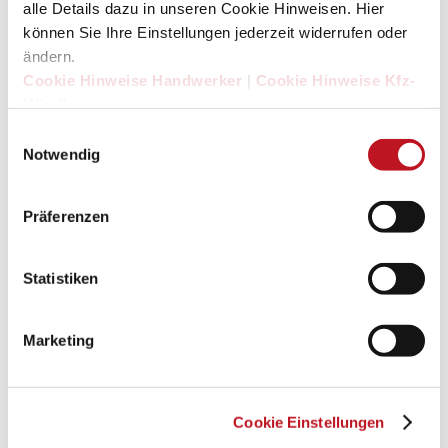
alle Details dazu in unseren Cookie Hinweisen. Hier
© FCA Germany AG / www.alfaromeo.de / www.fiat.de
können Sie Ihre Einstellungen jederzeit widerrufen oder
/www.fiatprofessional.com / www.jeep.de /
ändern.
www.media.stellantis.com
Cookie Hinweise Handwerker
|
Cookie Hinweise Kfz-
© Ford-Werke GmbH / www.ford.de
Händler
© goodluz / www.fotolia.com
Einwilligungsauswahl
© Grafik Design Suny Mayer
Notwendig
© HERO Software GmbH / hero-software.de
© Hyundai Motor Deutschland GmbH /
Präferenzen
www.hyundai.news/de/
© Isuzu Sales Deutschland GmbH / www.isuzu-
Statistiken
sales.de
© Jaguar Land Rover Deutschland GmbH /
www.landrover.de / www.jaguar.de
Marketing
© Kia Deutschland GmbH / www.kia.com
© Maserati S.p.A. / www.maserati.com/de
© Maxomotive Deutschland GmbH /
Cookie Einstellungen
www.maxusmotors.de