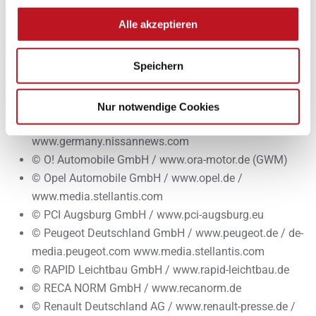
© Mazda Motors (Deutschland) GmbH /
Alle akzeptieren
www.mazda.de
© MEGA eG / www.mega.de
Speichern
© MMD Automobile GmbH / www.mitsubishi-
motors.de
© Nicola Ziganki / www.sdh.de
Nur notwendige Cookies
© Nissan Deutschland GmbH / www.nissan.de /
www.germany.nissannews.com
© O! Automobile GmbH / www.ora-motor.de (GWM)
© Opel Automobile GmbH / www.opel.de /
www.media.stellantis.com
© PCI Augsburg GmbH / www.pci-augsburg.eu
© Peugeot Deutschland GmbH / www.peugeot.de / de-
media.peugeot.com www.media.stellantis.com
© RAPID Leichtbau GmbH / www.rapid-leichtbau.de
© RECA NORM GmbH / www.recanorm.de
© Renault Deutschland AG / www.renault-presse.de /