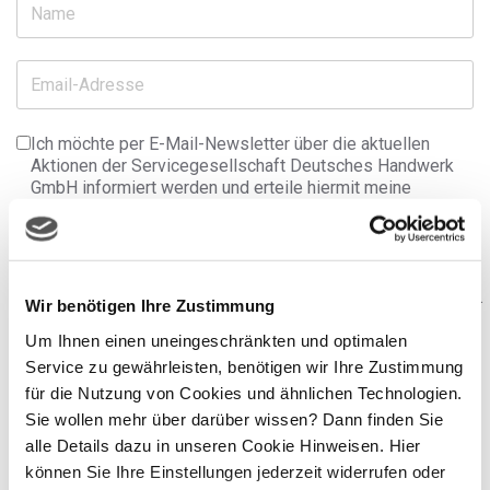
Abonnieren:
Ich möchte per E-Mail-Newsletter über die aktuellen
*
Aktionen der Servicegesellschaft Deutsches Handwerk
GmbH informiert werden und erteile hiermit meine
Einwilligung in die Verarbeitung meiner
personenbezogenen Daten.
Sie können Ihre Einwilligung jederzeit mit Wirkung für die
Zukunft widerrufen und den E-Mail-Newsletter abbestellen.
Wir benötigen Ihre Zustimmung
Am Ende jedes Newsletters finden Sie dazu einen
Abmeldelink. Oder senden Sie uns einfach eine E-Mail an
Um Ihnen einen uneingeschränkten und optimalen
service@sdh.de
. Weitere Informationen zur Verarbeitung
Service zu gewährleisten, benötigen wir Ihre Zustimmung
Ihrer personenbezogenen Daten finden Sie in unseren
für die Nutzung von Cookies und ähnlichen Technologien.
Datenschutzhinweisen
.
Sie wollen mehr über darüber wissen? Dann finden Sie
alle Details dazu in unseren Cookie Hinweisen. Hier
hCaptcha
*
können Sie Ihre Einstellungen jederzeit widerrufen oder