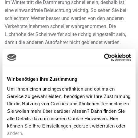
Im Winter tritt die Dämmerung schneller ein, deshalb ist
eine einwandfreie Beleuchtung wichtig. So sehen Sie bei
schlechtem Wetter besser und werden von den anderen
Verkehrsteilnehmern schneller wahrgenommen. Die
Lichthöhe der Scheinwerfer sollte richtig eingestellt sein,
damit die anderen Autofahrer nicht geblendet werden.
Batterie und Bremsen
Die Autobatterie gehört zu einer der häufigsten
Pannenursachen im Winter, denn durch erhöhte Nutzung
Wir benötigen Ihre Zustimmung
der Scheinwerfer, Heizungsgebläse, Heckscheibenheizung
Um Ihnen einen uneingeschränkten und optimalen
und Sitzheizungen wird die Batterie besonders
Service zu gewährleisten, benötigen wir Ihre Zustimmung
beansprucht. Lassen Sie diese lieber rechtzeitig überprüfen
für die Nutzung von Cookies und ähnlichen Technologien.
und schauen Sie, dass die Pole gut gefettet und sauber
Sie wollen mehr über darüber wissen? Dann finden Sie
sind. Sinnvoll ist auch ein Starthilfekabel im Fahrzeug zu
alle Details dazu in unseren Cookie Hinweisen. Hier
haben. Auch die Bremsen Ihres Fahrzeuges sollten zum
können Sie Ihre Einstellungen jederzeit widerrufen oder
Wintereinbruch optimal funktionieren. Die
ändern.