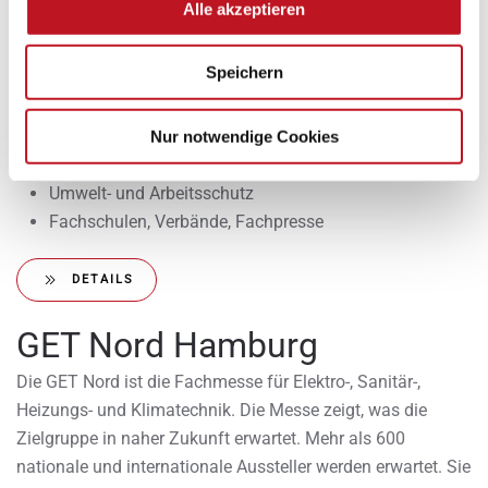
Alle akzeptieren
Befestigungstechnik und Beschläge
Entsorgungstechnik
Speichern
Befestigungstechnik und Beschläge
Bauelemente, Halbfabrikate, Einbauteile und -systeme
für Möbel und Innenausbau
Nur notwendige Cookies
Hölzer, Holzwerkstoffe und Materialien
Umwelt- und Arbeitsschutz
Fachschulen, Verbände, Fachpresse
DETAILS
GET Nord Hamburg
Die GET Nord ist die Fachmesse für Elektro-, Sanitär-,
Heizungs- und Klimatechnik. Die Messe zeigt, was die
Zielgruppe in naher Zukunft erwartet. Mehr als 600
nationale und internationale Aussteller werden erwartet. Sie