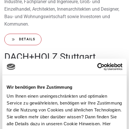
Industrie, Fachplaner und Ingenieure, Groß- und
Einzelhandel, Architekten, Innenarchitekten und Designer,
Bau- und Wohnungswirtschaft sowie Investoren und
Kommunen.
DETAILS
DACH+HOLZ Stuttgart
Die DACH+HOLZ International ist die Leitmesse für den
Holzbau und Ausbau sowie für Dach und Wand. Sie ist der
Spitzentreff der nationalen und internationalen Dach- und
Wir benötigen Ihre Zustimmung
Holzbau-Branche und präsentiert ihrer Zielgruppe die ganze
Vielfalt der Gewerke. Zimmerer, Spengler/Klempner,
Um Ihnen einen uneingeschränkten und optimalen
Service zu gewährleisten, benötigen wir Ihre Zustimmung
Dachdecker sowie die Architekten- und Immobilienbranche
für die Nutzung von Cookies und ähnlichen Technologien.
treffen sich in Stuttgart, um sich über folgende Themen zu
Sie wollen mehr über darüber wissen? Dann finden Sie
informieren: Dach und Wand, Metall, Abdichtung, Holzbau,
alle Details dazu in unseren Cookie Hinweisen. Hier
Ausbau und energetische Sanierung.