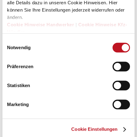
alle Details dazu in unseren Cookie Hinweisen. Hier
können Sie Ihre Einstellungen jederzeit widerrufen oder
ändern.
Cookie Hinweise Handwerker
|
Cookie Hinweise Kfz-
Händler
Einwilligungsauswahl
Notwendig
Präferenzen
Statistiken
Serienausstattung für Ihren
Marketing
Kühlausbau
Cookie Einstellungen
Ob Kleintransporter oder Kastenwagen, die Winter