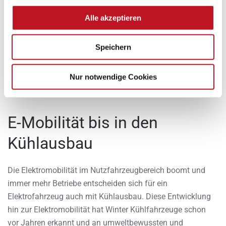
Frischdienstausbauten können individuell an zahlreiche
Alle akzeptieren
Nutzfahrzeuge aus dem SDH-Portfolio angepasst werden.
Der Kühlausbau für Ihr neues Firmenfahrzeug von Citroen,
Fiat Professional, Opel, Ford, Nissan, Peugeot, Renault und
Speichern
Toyota verfügt über eine serienmäßige Grundausstattung:
LED-Deckenleuchten, Kantenschutz, Komplettisolierung
Nur notwendige Cookies
und Airline-Schienen.
E-Mobilität bis in den
Kühlausbau
Die Elektromobilität im Nutzfahrzeugbereich boomt und
immer mehr Betriebe entscheiden sich für ein
Elektrofahrzeug auch mit Kühlausbau. Diese Entwicklung
hin zur Elektromobilität hat Winter Kühlfahrzeuge schon
vor Jahren erkannt und an umweltbewussten und