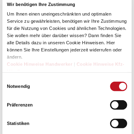
Wir benötigen Ihre Zustimmung
Um Ihnen einen uneingeschränkten und optimalen
Service zu gewährleisten, benötigen wir Ihre Zustimmung
für die Nutzung von Cookies und ähnlichen Technologien.
Sie wollen mehr über darüber wissen? Dann finden Sie
alle Details dazu in unseren Cookie Hinweisen. Hier
können Sie Ihre Einstellungen jederzeit widerrufen oder
ändern.
MEGA GOLDCARD CLUB
Cookie Hinweise Handwerker
|
Cookie Hinweise Kfz-
Händler
Mitglieder im größten Handwerkerclub Deutschlands
Einwilligungsauswahl
profitieren von einer Vielzahl handwerksgerechter
Notwendig
Dienstleistungen, attraktiven Preisvorteilen und speziellen
Angeboten. Durch eine Mega GoldCard Mitgliedschaft für
Präferenzen
nur 30 Euro netto im Jahr lassen sich beim Kauf von Mega
Produkten oder diversen Artikeln der GoldCard Clubpartner
Statistiken
wertvolle Punkte sammeln, die vielfältig eingelöst werden
können. Im gut sortierten Prämienshop steht stets eine