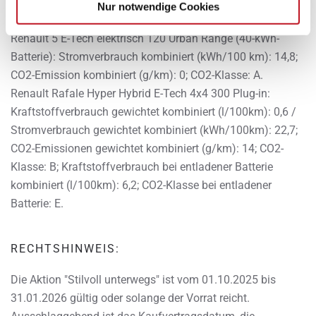
kombiniert (l/100 km): 4,8; CO2-Emission kombiniert
Nur notwendige Cookies
(g/km): 109; CO2-Klasse: C.
Renault 5 E-Tech elektrisch 120 Urban Range (40-kWh-
Batterie): Stromverbrauch kombiniert (kWh/100 km): 14,8;
CO2-Emission kombiniert (g/km): 0; CO2-Klasse: A.
Renault Rafale Hyper Hybrid E-Tech 4x4 300 Plug-in:
Kraftstoffverbrauch gewichtet kombiniert (l/100km): 0,6 /
Stromverbrauch gewichtet kombiniert (kWh/100km): 22,7;
CO2-Emissionen gewichtet kombiniert (g/km): 14; CO2-
Klasse: B; Kraftstoffverbrauch bei entladener Batterie
kombiniert (l/100km): 6,2; CO2-Klasse bei entladener
Batterie: E.
RECHTSHINWEIS:
Die Aktion "Stilvoll unterwegs" ist vom 01.10.2025 bis
31.01.2026 gültig oder solange der Vorrat reicht.