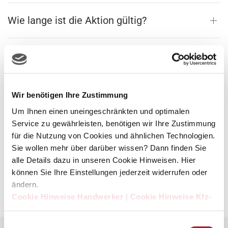
Wie lange ist die Aktion gültig?
Wie bekommt man einen SDH-
Abrufschein für die Renault Sonderaktion?
Wir benötigen Ihre Zustimmung
Auf der Suche nach dem nächstgelegenen
Um Ihnen einen uneingeschränkten und optimalen
Renault-Autohaus?
Service zu gewährleisten, benötigen wir Ihre Zustimmung
für die Nutzung von Cookies und ähnlichen Technologien.
Sie wollen mehr über darüber wissen? Dann finden Sie
Welche Kosten entstehen?
alle Details dazu in unseren Cookie Hinweisen. Hier
können Sie Ihre Einstellungen jederzeit widerrufen oder
ändern.
Wie erhält man die Strauss-Gutscheine?
Cookie Hinweise Handwerker
|
Cookie Hinweise Kfz-
Händler
Einwilligungsauswahl