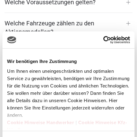
Welche Voraussetzungen gelten?
Welche Fahrzeuge zählen zu den
Aktionsmodellen?
Wie lange ist die Aktion gültig?
Wir benötigen Ihre Zustimmung
Um Ihnen einen uneingeschränkten und optimalen
Wie bekomme ich einen SDH-Abrufschein
Service zu gewährleisten, benötigen wir Ihre Zustimmung
für die Range Rover Sonderaktion?
für die Nutzung von Cookies und ähnlichen Technologien.
Sie wollen mehr über darüber wissen? Dann finden Sie
alle Details dazu in unseren Cookie Hinweisen. Hier
Auf der Suche nach dem nächstgelegenen
können Sie Ihre Einstellungen jederzeit widerrufen oder
Range Rover Partner?
ändern.
Cookie Hinweise Handwerker
|
Cookie Hinweise Kfz-
Händler
Welche Kosten entstehen?