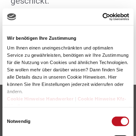
geschickt.
E-Mail-Adresse
*
Wir benötigen Ihre Zustimmung
Um Ihnen einen uneingeschränkten und optimalen
SENDEN
Service zu gewährleisten, benötigen wir Ihre Zustimmung
für die Nutzung von Cookies und ähnlichen Technologien.
Sie wollen mehr über darüber wissen? Dann finden Sie
alle Details dazu in unseren Cookie Hinweisen. Hier
können Sie Ihre Einstellungen jederzeit widerrufen oder
ändern.
Cookie Hinweise Handwerker
|
Cookie Hinweise Kfz-
Anschrift
Händler
Servicegesellschaft
Einwilligungsauswahl
Deutsches Handwerk GmbH
Notwendig
Elsenheimerstraße 47a
80687 München