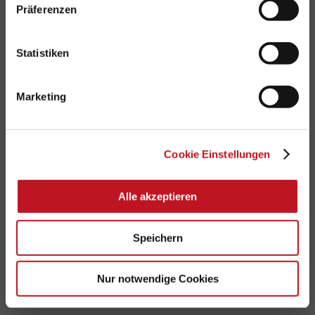
Präferenzen
Kontakt
Statistiken
Tel.:
089 – 92 13 00 530
E-Mail:
service@sdh.de
Marketing
Cookie Einstellungen
Service
Downloads
Alle akzeptieren
FAQ
Speichern
Sitemap
Nur notwendige Cookies
Rechtliches