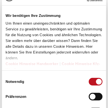
Wir benötigen Ihre Zustimmung
Um Ihnen einen uneingeschränkten und optimalen
Service zu gewährleisten, benötigen wir Ihre Zustimmung
für die Nutzung von Cookies und ähnlichen Technologien.
Sie wollen mehr über darüber wissen? Dann finden Sie
alle Details dazu in unseren Cookie Hinweisen. Hier
können Sie Ihre Einstellungen jederzeit widerrufen oder
NOAH NEWEL
ändern.
Cookie Hinweise Handwerker
|
Cookie Hinweise Kfz-
Projektmanagement Marketing & Digital
Händler
Tel.: 089 - 92 13 00 543
Einwilligungsauswahl
Notwendig
E-Mail:
newel@sdh.de
Präferenzen