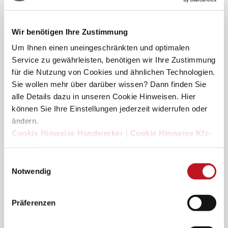
Wir benötigen Ihre Zustimmung
FAHRZEUGZULASSUNG
Um Ihnen einen uneingeschränkten und optimalen
Service zu gewährleisten, benötigen wir Ihre Zustimmung
Nach der Zulassung Ihres neuen Fahrzeuges können Sie
für die Nutzung von Cookies und ähnlichen Technologien.
den Gutschein durch Einsenden des ausgefüllten
Sie wollen mehr über darüber wissen? Dann finden Sie
Prämienformulars an service@sdh.de bestellen.
alle Details dazu in unseren Cookie Hinweisen. Hier
können Sie Ihre Einstellungen jederzeit widerrufen oder
ändern.
Cookie Hinweise Handwerker
|
Cookie Hinweise Kfz-
Händler
Einwilligungsauswahl
Notwendig
Präferenzen
PRÄMIE